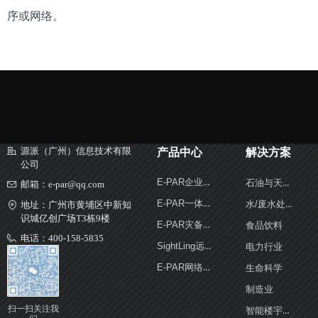
序或网络。
源派（广州）信息技术有限
产品中心
解决方案
公司
E-PAR企业级容错服务器
石油与天然气
邮箱：
e-par@qq.com
E-PAR一体化可视服务器
水/废水处理
地址：
广州市黄埔区中新知
识城亿创广场T3栋9楼
E-PAR灾备保护体机
食品饮料
电话：
400-158-5835
SightLing远程管理控制器
电力行业
业务电话：
18565537708
E-PAR网络回溯分析系统
生命科学
制造业
扫一扫关注我
智能楼宇和安全