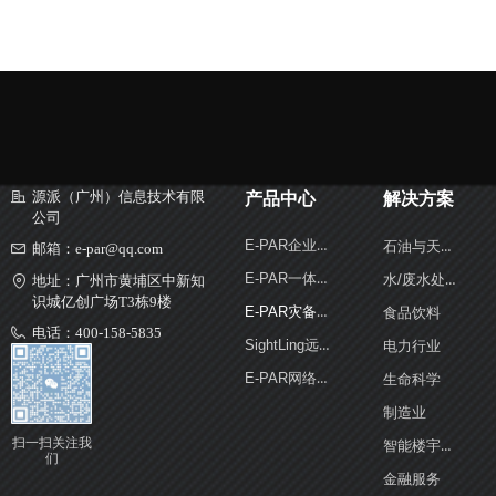
源派（广州）信息技术有限
产品中心
解决方案
公司
E-PAR企业级容错服务器
石油与天然气
邮箱：
e-par@qq.com
E-PAR一体化可视服务器
水/废水处理
地址：
广州市黄埔区中新知
识城亿创广场T3栋9楼
E-PAR灾备保护体机
食品饮料
电话：
400-158-5835
SightLing远程管理控制器
电力行业
业务电话：
18565537708
E-PAR网络回溯分析系统
生命科学
制造业
扫一扫关注我
智能楼宇和安全
们
金融服务